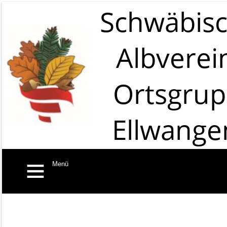
Schwäbis
Albverei
Ortsgru
Ellwange
Menü