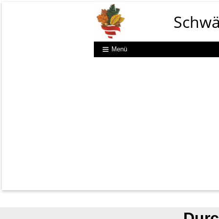
Schwä
Menü
Durc