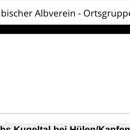
bischer Albverein
Ortsgrupp
hs Kugeltal bei Hülen/Kapfe