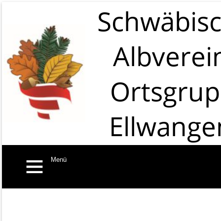
Schwäbis
Albverei
Ortsgru
Ellwange
Menü