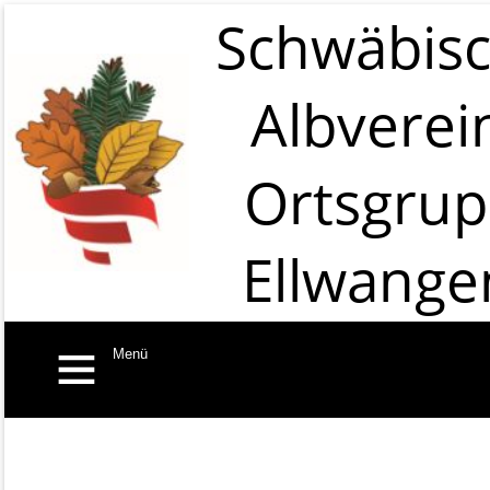
Schwäbis
Albverei
Ortsgru
Ellwange
Menü