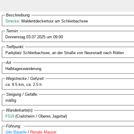
Beschreibung:
Strecke
: Waldentdeckertour am Schlierbachsee
Termin:
Donnerstag 03.07.2025 um 09:00
Treffpunkt:
Parkplatz Schlierbachsee, an der Straße von Neunstadt nach Rötlen
Art:
Halbtageswanderung
Wegstrecke / Gehzeit:
ca. 9.5 km, ca. 2.5 h
Steigung / Gefälle:
mäßig
Wanderkarte(n):
F519
(Crailsheim / Oberes Jagsttal)
Führung: :
Udo Bäuerle
/
Renate Mauser