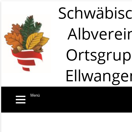
Schwäbis
Albverei
Ortsgru
Ellwange
Menü