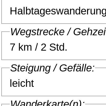
Halbtageswanderun
Wegstrecke / Gehzei
7 km / 2 Std.
Steigung / Gefälle:
leicht
Wanderkarte(n):