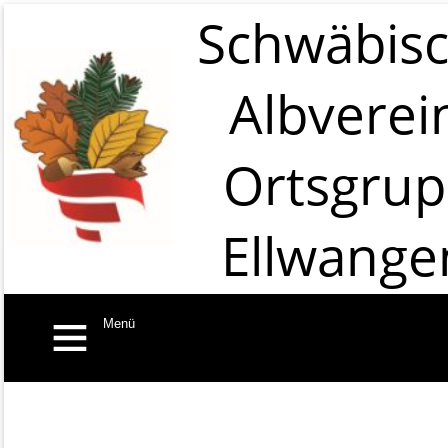
Schwäbis
Albverei
Ortsgru
Ellwange
Menü