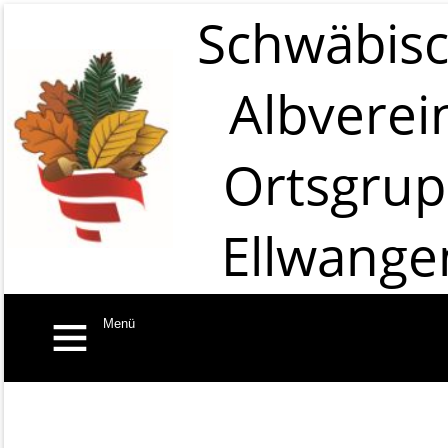
Schwäbis
Albverei
Ortsgru
Ellwange
Menü