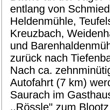
entlang von Schmie
Heldenmühle, Teufels
Kreuzbach, Weidenh
und Barenhaldenmüh
zurück nach Tiefenb
Nach ca. zehnminüti
Autofahrt (7 km) wer
Saurach im Gasthau
,,Rössle" zum Blootz