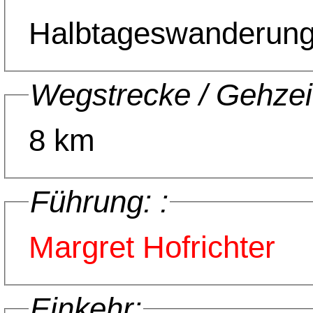
Halbtageswanderun
Wegstrecke / Gehzei
8 km
Führung: :
Margret Hofrichter
Einkehr: