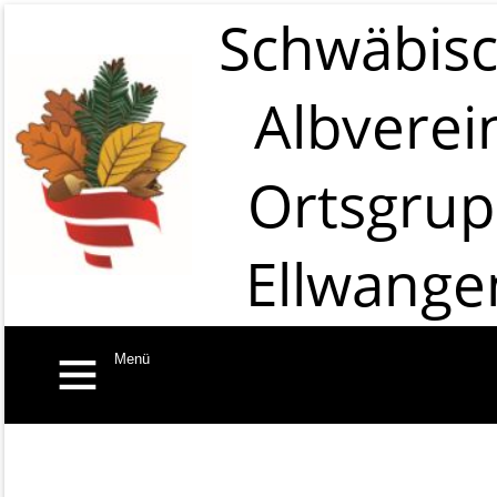
Schwäbis
Albverei
Ortsgru
Ellwange
Menü